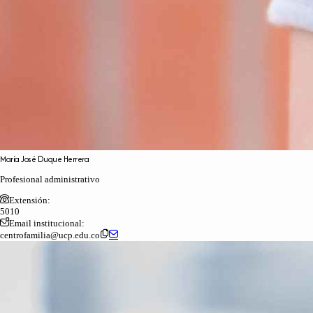
María
José
Duque
Herrera
Profesional administrativo
Extensión:
5010
Email institucional:
centrofamilia@ucp.edu.co