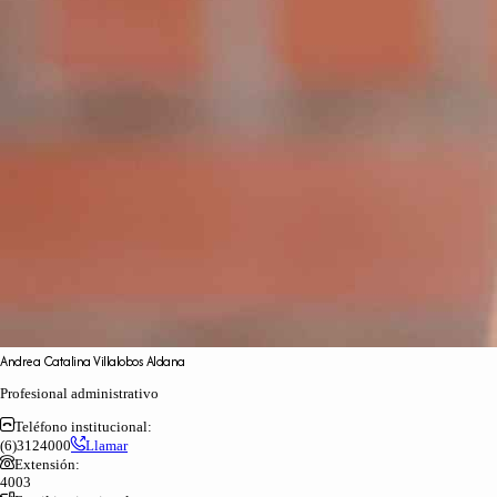
Andrea
Catalina
Villalobos
Aldana
Profesional administrativo
Teléfono institucional:
(6)3124000
Llamar
Extensión:
4003