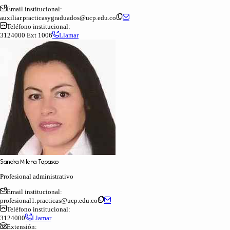
Email institucional:
auxiliar.practicasygraduados@ucp.edu.co
Teléfono institucional:
3124000 Ext 1006
Llamar
Sandra
Milena
Tapasco
Profesional administrativo
Email institucional:
profesional1.practicas@ucp.edu.co
Teléfono institucional:
3124000
Llamar
Extensión: