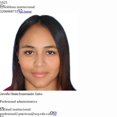
1025
Teléfono institucional:
3206968731
Llamar
Jennifer
Paola
Encarnación
Calvo
Profesional administrativo
Email institucional:
profesional2.practicas@ucp.edu.co