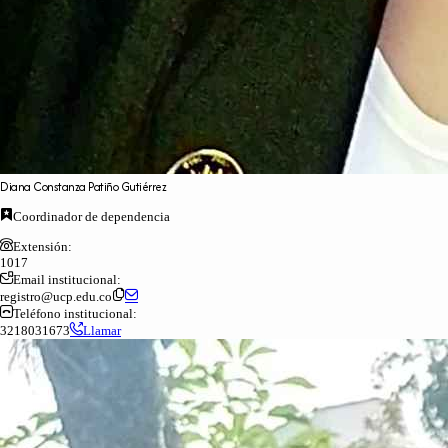
Diana
Constanza
Patiño
Gutiérrez
Coordinador de dependencia
Extensión:
1017
Email institucional:
registro@ucp.edu.co
Teléfono institucional:
3218031673
Llamar