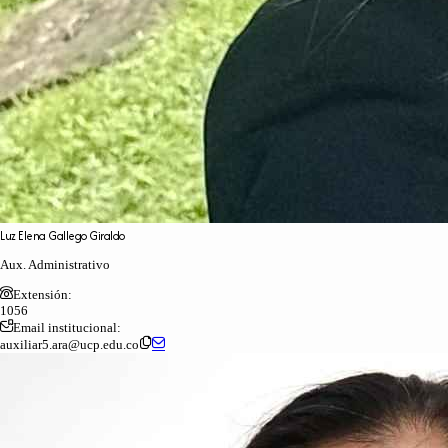
Luz
Elena
Gallego
Giraldo
Aux. Administrativo
Extensión:
1056
Email institucional:
auxiliar5.ara@ucp.edu.co